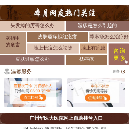
头发掉的厉害怎么办
湿疹是怎么引起的
皮肤瘙痒起红疙瘩
荨麻疹怎么治疗好
灰指甲
的危害
脸上长痘怎么祛除
脸上有疤痕
皮肤过敏怎么办
祛痤疮
温馨服务
更多
广州华医大医院网上自助挂号入口