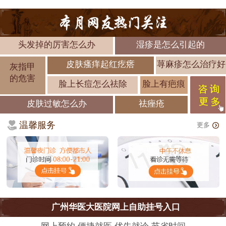
头发掉的厉害怎么办
湿疹是怎么引起的
皮肤瘙痒起红疙瘩
荨麻疹怎么治疗好
灰指甲
的危害
脸上长痘怎么祛除
脸上有疤痕
皮肤过敏怎么办
祛痤疮
温馨服务
更多
广州华医大医院网上自助挂号入口