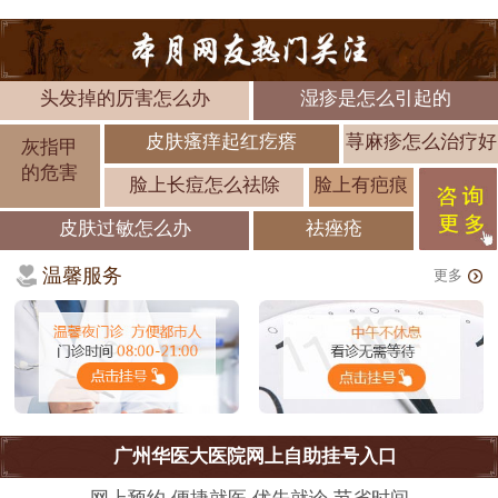
头发掉的厉害怎么办
湿疹是怎么引起的
皮肤瘙痒起红疙瘩
荨麻疹怎么治疗好
灰指甲
的危害
脸上长痘怎么祛除
脸上有疤痕
皮肤过敏怎么办
祛痤疮
温馨服务
更多
广州华医大医院网上自助挂号入口