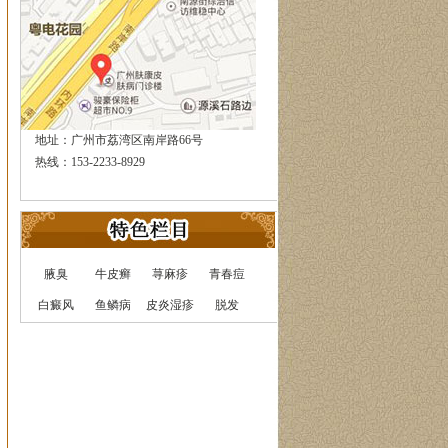
地址：广州市荔湾区南岸路66号
热线：153-2233-8929
腋臭
牛皮癣
荨麻疹
青春痘
白癜风
鱼鳞病
皮炎湿疹
脱发