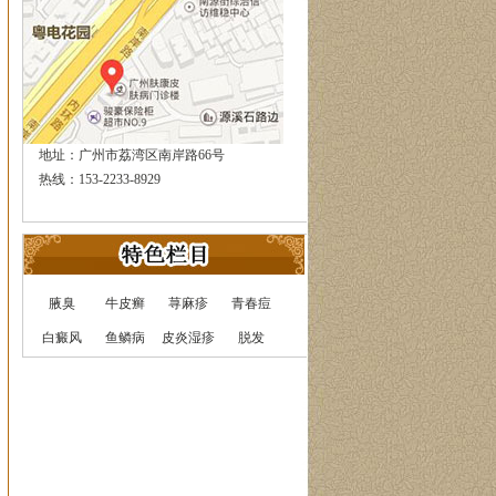
地址：广州市荔湾区南岸路66号
热线：153-2233-8929
腋臭
牛皮癣
荨麻疹
青春痘
白癜风
鱼鳞病
皮炎湿疹
脱发