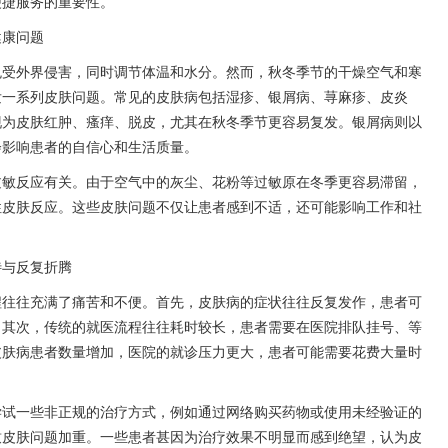
便捷服务的重要性。
健康问题
免受外界侵害，同时调节体温和水分。然而，秋冬季节的干燥空气和寒
发一系列皮肤问题。常见的皮肤病包括湿疹、银屑病、荨麻疹、皮炎
现为皮肤红肿、瘙痒、脱皮，尤其在秋冬季节更容易复发。银屑病则以
会影响患者的自信心和生活质量。
过敏反应有关。由于空气中的灰尘、花粉等过敏原在冬季更容易滞留，
性皮肤反应。这些皮肤问题不仅让患者感到不适，还可能影响工作和社
待与反复折腾
程往往充满了痛苦和不便。首先，皮肤病的症状往往反复发作，患者可
。其次，传统的就医流程往往耗时较长，患者需要在医院排队挂号、等
皮肤病患者数量增加，医院的就诊压力更大，患者可能需要花费大量时
尝试一些非正规的治疗方式，例如通过网络购买药物或使用未经验证的
致皮肤问题加重。一些患者甚因为治疗效果不明显而感到绝望，认为皮