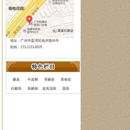
地址：广州市荔湾区南岸路66号
热线：153-2233-8929
腋臭
牛皮癣
荨麻疹
青春痘
白癜风
鱼鳞病
皮炎湿疹
脱发