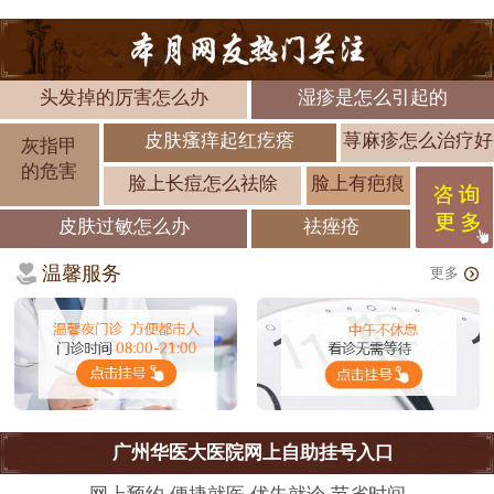
头发掉的厉害怎么办
湿疹是怎么引起的
皮肤瘙痒起红疙瘩
荨麻疹怎么治疗好
灰指甲
的危害
脸上长痘怎么祛除
脸上有疤痕
皮肤过敏怎么办
祛痤疮
温馨服务
更多
广州华医大医院网上自助挂号入口