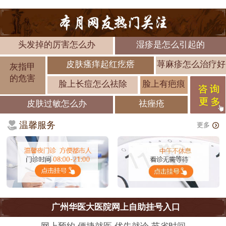
头发掉的厉害怎么办
湿疹是怎么引起的
皮肤瘙痒起红疙瘩
荨麻疹怎么治疗好
灰指甲
的危害
脸上长痘怎么祛除
脸上有疤痕
皮肤过敏怎么办
祛痤疮
温馨服务
更多
广州华医大医院网上自助挂号入口