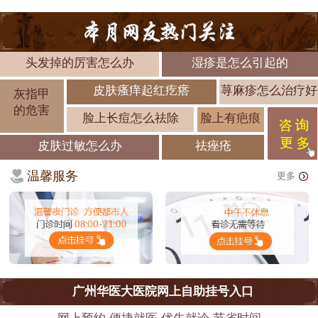
头发掉的厉害怎么办
湿疹是怎么引起的
皮肤瘙痒起红疙瘩
荨麻疹怎么治疗好
灰指甲
的危害
脸上长痘怎么祛除
脸上有疤痕
皮肤过敏怎么办
祛痤疮
温馨服务
更多
广州华医大医院网上自助挂号入口