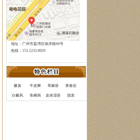
地址：广州市荔湾区南岸路66号
热线：153-2233-8929
腋臭
牛皮癣
荨麻疹
青春痘
白癜风
鱼鳞病
皮炎湿疹
脱发