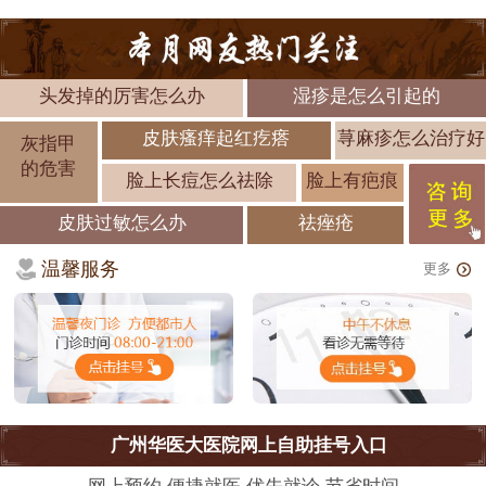
头发掉的厉害怎么办
湿疹是怎么引起的
皮肤瘙痒起红疙瘩
荨麻疹怎么治疗好
灰指甲
的危害
脸上长痘怎么祛除
脸上有疤痕
皮肤过敏怎么办
祛痤疮
温馨服务
更多
广州华医大医院网上自助挂号入口