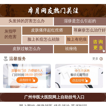
头发掉的厉害怎么办
湿疹是怎么引起的
皮肤瘙痒起红疙瘩
荨麻疹怎么治疗好
灰指甲
的危害
脸上长痘怎么祛除
脸上有疤痕
皮肤过敏怎么办
祛痤疮
温馨服务
更多
广州华医大医院网上自助挂号入口