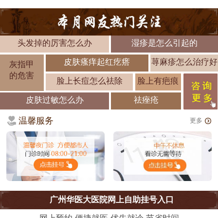
头发掉的厉害怎么办
湿疹是怎么引起的
皮肤瘙痒起红疙瘩
荨麻疹怎么治疗好
灰指甲
的危害
脸上长痘怎么祛除
脸上有疤痕
皮肤过敏怎么办
祛痤疮
温馨服务
更多
广州华医大医院网上自助挂号入口