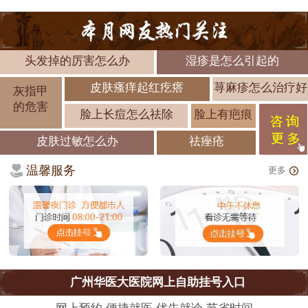
头发掉的厉害怎么办
湿疹是怎么引起的
皮肤瘙痒起红疙瘩
荨麻疹怎么治疗好
灰指甲
的危害
脸上长痘怎么祛除
脸上有疤痕
皮肤过敏怎么办
祛痤疮
温馨服务
更多
广州华医大医院网上自助挂号入口