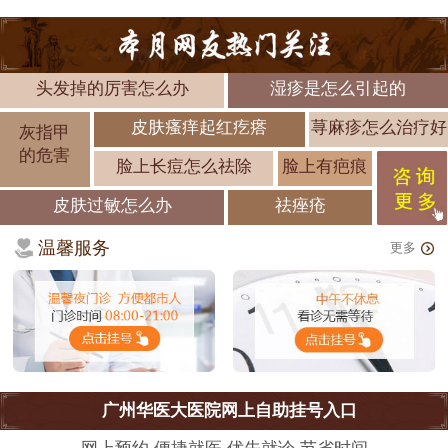
头发掉的厉害怎么办
湿疹是怎么引起的
皮肤瘙痒起红疙瘩
荨麻疹怎么治疗好
灰指甲
的危害
脸上长痘怎么祛除
脸上有疤痕
皮肤过敏怎么办
祛痤疮
温馨服务
更多
广州华医大医院网上自助挂号入口