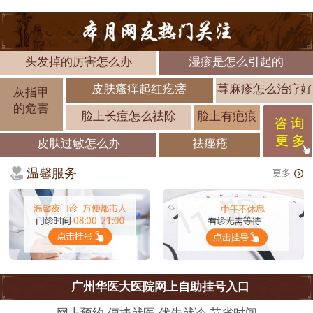
头发掉的厉害怎么办
湿疹是怎么引起的
皮肤瘙痒起红疙瘩
荨麻疹怎么治疗好
灰指甲
的危害
脸上长痘怎么祛除
脸上有疤痕
皮肤过敏怎么办
祛痤疮
温馨服务
更多
广州华医大医院网上自助挂号入口