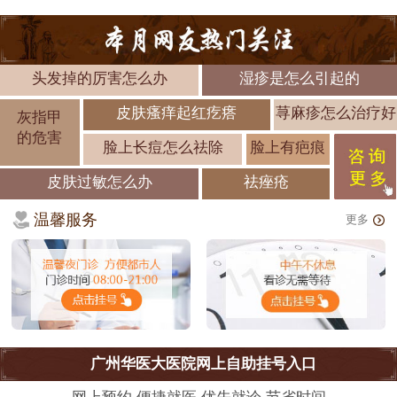
头发掉的厉害怎么办
湿疹是怎么引起的
皮肤瘙痒起红疙瘩
荨麻疹怎么治疗好
灰指甲
的危害
脸上长痘怎么祛除
脸上有疤痕
皮肤过敏怎么办
祛痤疮
温馨服务
更多
广州华医大医院网上自助挂号入口