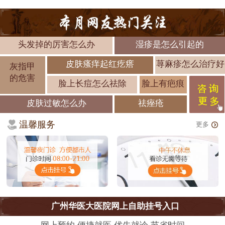
头发掉的厉害怎么办
湿疹是怎么引起的
皮肤瘙痒起红疙瘩
荨麻疹怎么治疗好
灰指甲
的危害
脸上长痘怎么祛除
脸上有疤痕
皮肤过敏怎么办
祛痤疮
温馨服务
更多
广州华医大医院网上自助挂号入口