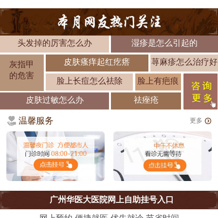
头发掉的厉害怎么办
湿疹是怎么引起的
皮肤瘙痒起红疙瘩
荨麻疹怎么治疗好
灰指甲
的危害
脸上长痘怎么祛除
脸上有疤痕
皮肤过敏怎么办
祛痤疮
温馨服务
更多
广州华医大医院网上自助挂号入口