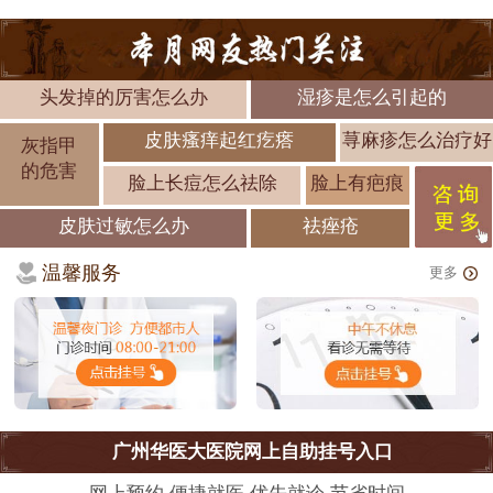
头发掉的厉害怎么办
湿疹是怎么引起的
皮肤瘙痒起红疙瘩
荨麻疹怎么治疗好
灰指甲
的危害
脸上长痘怎么祛除
脸上有疤痕
皮肤过敏怎么办
祛痤疮
温馨服务
更多
广州华医大医院网上自助挂号入口